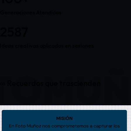
Generaciones Atendidas
2587
Ideas creativas aplicadas en sesiones
TOMUÑ
∞ Recuerdos que trascienden
MISIÓN
En Foto Muñoz nos comprometemos a capturar los