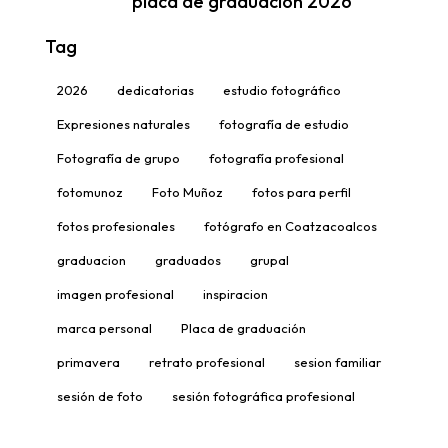
placa de graduación 2026
Tag
2026
dedicatorias
estudio fotográfico
Expresiones naturales
fotografía de estudio
Fotografía de grupo
fotografía profesional
fotomunoz
Foto Muñoz
fotos para perfil
fotos profesionales
fotógrafo en Coatzacoalcos
graduacion
graduados
grupal
imagen profesional
inspiracion
marca personal
Placa de graduación
primavera
retrato profesional
sesion familiar
sesión de foto
sesión fotográfica profesional